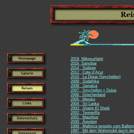
2019 Nilkreuzfahrt
2016 Sansibar
2014 Südsee
2012 Cote d`Azur
2010 La Digue (Seychellen)
2009 Südafrika
2008 Jamaica
2007 Seychellen + Dubai
2006 Griechenland
2005 Mexiko
2004 Sri Lanka
2003 Sharm El Sheik
2002 Tenneriffa
2001 Mauritius
2000 Ägypten
1999 Mallorca jenseits vom Baller
1997 Mit dem Wohnmobil durch de